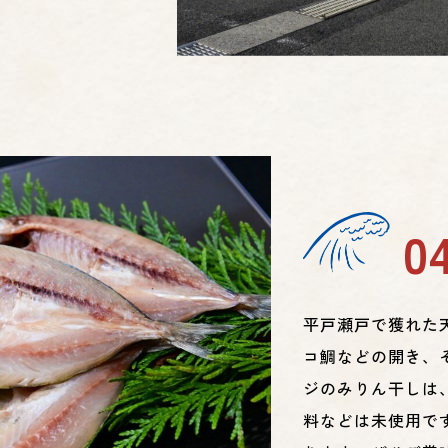
0
平戸瀬戸で獲れた
コ鯛などの開き、
ジのみりん干しは
料などは未使用で