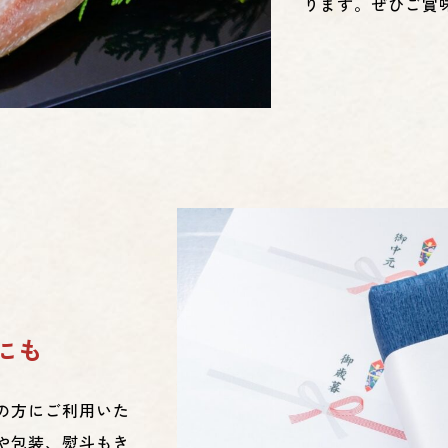
ります。ぜひご賞
にも
の方にご利用いた
や包装、熨斗もき